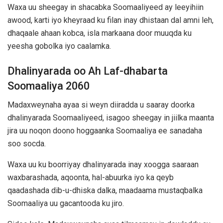
Waxa uu sheegay in shacabka Soomaaliyeed ay leeyihiin
awood, karti iyo kheyraad ku filan inay dhistaan dal amni leh,
dhaqaale ahaan kobca, isla markaana door muuqda ku
yeesha gobolka iyo caalamka.
Dhalinyarada oo Ah Laf-dhabarta
Soomaaliya 2060
Madaxweynaha ayaa si weyn diiradda u saaray doorka
dhalinyarada Soomaaliyeed, isagoo sheegay in jiilka maanta
jira uu noqon doono hoggaanka Soomaaliya ee sanadaha
soo socda.
Waxa uu ku boorriyay dhalinyarada inay xoogga saaraan
waxbarashada, aqoonta, hal-abuurka iyo ka qeyb
qaadashada dib-u-dhiska dalka, maadaama mustaqbalka
Soomaaliya uu gacantooda ku jiro.