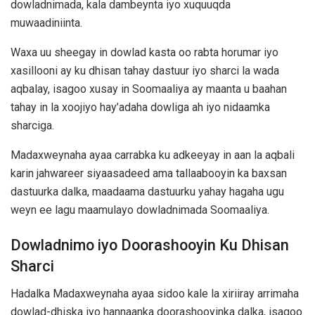
dowladnimada, kala dambeynta iyo xuquuqda
muwaadiniinta.
Waxa uu sheegay in dowlad kasta oo rabta horumar iyo
xasillooni ay ku dhisan tahay dastuur iyo sharci la wada
aqbalay, isagoo xusay in Soomaaliya ay maanta u baahan
tahay in la xoojiyo hay’adaha dowliga ah iyo nidaamka
sharciga.
Madaxweynaha ayaa carrabka ku adkeeyay in aan la aqbali
karin jahwareer siyaasadeed ama tallaabooyin ka baxsan
dastuurka dalka, maadaama dastuurku yahay hagaha ugu
weyn ee lagu maamulayo dowladnimada Soomaaliya.
Dowladnimo iyo Doorashooyin Ku Dhisan
Sharci
Hadalka Madaxweynaha ayaa sidoo kale la xiriiray arrimaha
dowlad-dhiska iyo hannaanka doorashooyinka dalka, isagoo