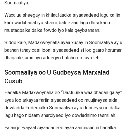
Soomaaliya.
Waxa uu sheegay in khilaafaadka siyaasadeed lagu xallin
karo wadahadal iyo sharci, balse aan lagu dhisi karin
mustaqbalka dalka fowdo iyo kala qeybsanaan.
Sidoo kale, Madaxweynaha ayaa xusay in Soomaaliya ay u
baahan tahay xasillooni siyaasadeed si loo gaaro horumar
dhaqaale, amni iyo adeegyo bulsho oo tayo leh.
Soomaaliya oo U Gudbeysa Marxalad
Cusub
Hadalka Madaxweynaha ee “Dastuurka waa dhaqan galay”
ayaa loo arkayaa fariin siyaasadeed oo muujineysa sida
dowladda Federaalka Soomaaliya ay u dooneyso in dalka
lagu hago nidaam sharciyeed iyo dowladnimo rasmi ah.
Falanqeeyayaal siyaasadeed ayaa aaminsan in hadalka