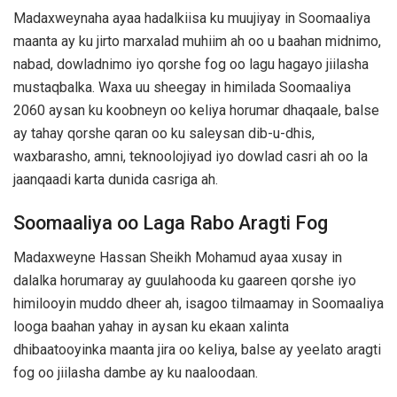
Madaxweynaha ayaa hadalkiisa ku muujiyay in Soomaaliya
maanta ay ku jirto marxalad muhiim ah oo u baahan midnimo,
nabad, dowladnimo iyo qorshe fog oo lagu hagayo jiilasha
mustaqbalka. Waxa uu sheegay in himilada Soomaaliya
2060 aysan ku koobneyn oo keliya horumar dhaqaale, balse
ay tahay qorshe qaran oo ku saleysan dib-u-dhis,
waxbarasho, amni, teknoolojiyad iyo dowlad casri ah oo la
jaanqaadi karta dunida casriga ah.
Soomaaliya oo Laga Rabo Aragti Fog
Madaxweyne
Hassan Sheikh Mohamud
ayaa xusay in
dalalka horumaray ay guulahooda ku gaareen qorshe iyo
himilooyin muddo dheer ah, isagoo tilmaamay in Soomaaliya
looga baahan yahay in aysan ku ekaan xalinta
dhibaatooyinka maanta jira oo keliya, balse ay yeelato aragti
fog oo jiilasha dambe ay ku naaloodaan.