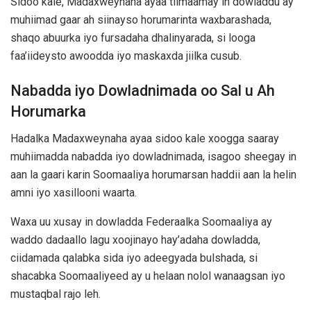
Sidoo kale, Madaxweynaha ayaa tilmaamay in dowladdu ay
muhiimad gaar ah siinayso horumarinta waxbarashada,
shaqo abuurka iyo fursadaha dhalinyarada, si looga
faa’iideysto awoodda iyo maskaxda jiilka cusub.
Nabadda iyo Dowladnimada oo Sal u Ah
Horumarka
Hadalka Madaxweynaha ayaa sidoo kale xoogga saaray
muhiimadda nabadda iyo dowladnimada, isagoo sheegay in
aan la gaari karin Soomaaliya horumarsan haddii aan la helin
amni iyo xasillooni waarta.
Waxa uu xusay in dowladda Federaalka Soomaaliya ay
waddo dadaallo lagu xoojinayo hay’adaha dowladda,
ciidamada qalabka sida iyo adeegyada bulshada, si
shacabka Soomaaliyeed ay u helaan nolol wanaagsan iyo
mustaqbal rajo leh.