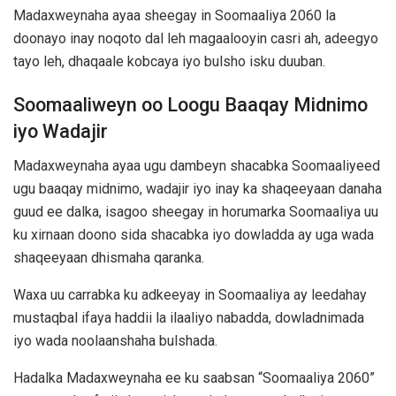
Madaxweynaha ayaa sheegay in Soomaaliya 2060 la
doonayo inay noqoto dal leh magaalooyin casri ah, adeegyo
tayo leh, dhaqaale kobcaya iyo bulsho isku duuban.
Soomaaliweyn oo Loogu Baaqay Midnimo
iyo Wadajir
Madaxweynaha ayaa ugu dambeyn shacabka Soomaaliyeed
ugu baaqay midnimo, wadajir iyo inay ka shaqeeyaan danaha
guud ee dalka, isagoo sheegay in horumarka Soomaaliya uu
ku xirnaan doono sida shacabka iyo dowladda ay uga wada
shaqeeyaan dhismaha qaranka.
Waxa uu carrabka ku adkeeyay in Soomaaliya ay leedahay
mustaqbal ifaya haddii la ilaaliyo nabadda, dowladnimada
iyo wada noolaanshaha bulshada.
Hadalka Madaxweynaha ee ku saabsan “Soomaaliya 2060”