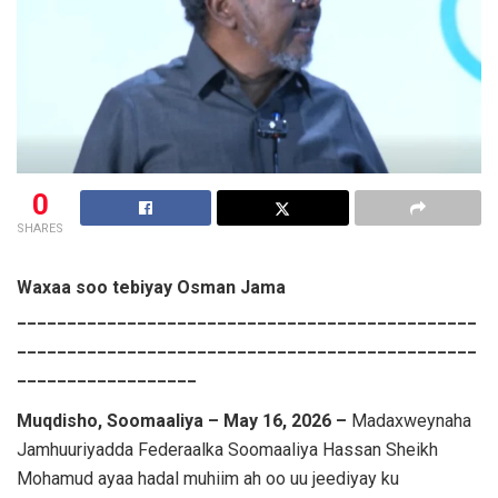
0
SHARES
Waxaa soo tebiyay Osman Jama
______________________________________________
______________________________________________
__________________
Muqdisho, Soomaaliya – May 16, 2026 –
Madaxweynaha
Jamhuuriyadda Federaalka Soomaaliya
Hassan Sheikh
Mohamud
ayaa hadal muhiim ah oo uu jeediyay ku