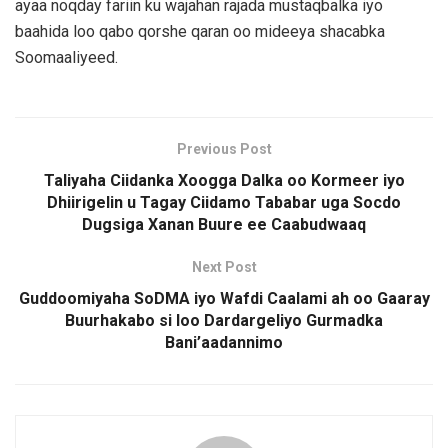
ayaa noqday fariin ku wajahan rajada mustaqbalka iyo
baahida loo qabo qorshe qaran oo mideeya shacabka
Soomaaliyeed.
Previous Post
Taliyaha Ciidanka Xoogga Dalka oo Kormeer iyo
Dhiirigelin u Tagay Ciidamo Tababar uga Socdo
Dugsiga Xanan Buure ee Caabudwaaq
Next Post
Guddoomiyaha SoDMA iyo Wafdi Caalami ah oo Gaaray
Buurhakabo si loo Dardargeliyo Gurmadka
Bani’aadannimo