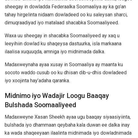
sheegay in dowladda Federaalka Soomaaliya ay ka go’an
tahay hirgelinta nidaam dowladeed oo ku saleysan sharci,
dimuqraadiyad iyo matalaad shacabka Soomaaliyeed.
Waxa uu sheegay in shacabka Soomaaliyeed ay xaq u
leeyihiin dowlad ku shaqeysa dastuurka, isla markaana
ilaalisa xuquuqda, amniga iyo midnimada dalka.
Madaxweynaha ayaa xusay in Soomaaliya ay maanta ku
socoto waddo cusub oo ku dhisan dib-u-dhis dowladeed
iyo xoojinta hay’adaha qaranka.
Midnimo iyo Wadajir Loogu Baaqay
Bulshada Soomaaliyeed
Madaxweyne Xasan Sheekh ayaa ugu baaqay siyaasiyiinta,
bulshada iyo dhammaan qeybaha kala duwan ee dalka inay
ka wada shaqeeyaan ilaalinta midnimada iyo dowladnimada