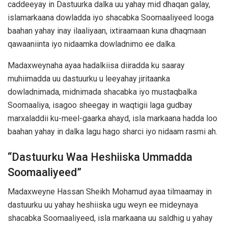
caddeeyay in Dastuurka dalka uu yahay mid dhaqan galay,
islamarkaana dowladda iyo shacabka Soomaaliyeed looga
baahan yahay inay ilaaliyaan, ixtiraamaan kuna dhaqmaan
qawaaniinta iyo nidaamka dowladnimo ee dalka.
Madaxweynaha ayaa hadalkiisa diiradda ku saaray
muhiimadda uu dastuurku u leeyahay jiritaanka
dowladnimada, midnimada shacabka iyo mustaqbalka
Soomaaliya, isagoo sheegay in waqtigii laga gudbay
marxaladdii ku-meel-gaarka ahayd, isla markaana hadda loo
baahan yahay in dalka lagu hago sharci iyo nidaam rasmi ah.
“Dastuurku Waa Heshiiska Ummadda
Soomaaliyeed”
Madaxweyne
Hassan Sheikh Mohamud
ayaa tilmaamay in
dastuurku uu yahay heshiiska ugu weyn ee mideynaya
shacabka Soomaaliyeed, isla markaana uu saldhig u yahay