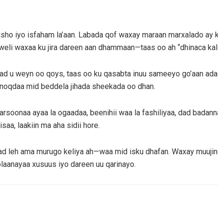
sho iyo isfaham la’aan. Labada qof waxay maraan marxalado ay ku
, weli waxaa ku jira dareen aan dhammaan—taas oo ah “dhinaca kale
 aad u weyn oo qoys, taas oo ku qasabta inuu sameeyo go’aan ad
noqdaa mid beddela jihada sheekada oo dhan.
rsoonaa ayaa la ogaadaa, beenihii waa la fashiliyaa, dad badann
saa, laakiin ma aha sidii hore.
d leh ama murugo keliya ah—waa mid isku dhafan. Waxay muujine
olaanayaa xusuus iyo dareen uu qarinayo.