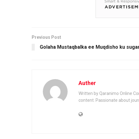
Previous Post
Golaha Mustaqbalka ee Muqdisho ku sugan
Auther
Written by Qaranimo Online Con
content. Passionate about jour