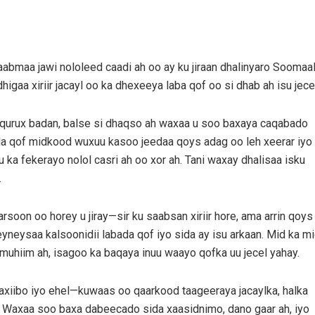
abmaa jawi nololeed caadi ah oo ay ku jiraan dhalinyaro Soomaali
higaa xiriir jacayl oo ka dhexeeya laba qof oo si dhab ah isu jece
 qurux badan, balse si dhaqso ah waxaa u soo baxaya caqabado
a qof midkood wuxuu kasoo jeedaa qoys adag oo leh xeerar iyo
ka fekerayo nolol casri ah oo xor ah. Tani waxay dhalisaa isku
.
soon oo horey u jiray—sir ku saabsan xiriir hore, ama arrin qoys
yneysaa kalsoonidii labada qof iyo sida ay isu arkaan. Mid ka m
n muhiim ah, isagoo ka baqaya inuu waayo qofka uu jecel yahay.
axiibo iyo ehel—kuwaas oo qaarkood taageeraya jacaylka, halka
n. Waxaa soo baxa dabeecado sida xaasidnimo, dano gaar ah, iyo