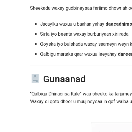
Sheekadu waxay gudbineysaa fariimo dhowr ah o
Jacaylku wuxuu u baahan yahay
daacadnimo 
Sirta iyo beenta waxay burburiyaan xiriirada
Qoyska iyo bulshada waxay saameyn weyn ku
Qalbigu mararka qaar wuxuu leeyahay
daree
Gunaanad
“Qalbiga Dhinaciisa Kale” waa sheeko ka tarjume
Waxay si qoto dheer u muujineysaa in qof walba uu