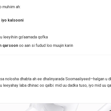
o muhiim ah:
iyo kalsooni
 leeyihiin go’aamada qofka
n qarsoon
oo aan si fudud loo muujin karin
ysa nolosha dhabta ah ee dhalinyarada Soomaaliyeed—halgan u dhe
 leeyahay laba dhinac oo qalbi: mid uu dadka tuso, iyo mid uu qa