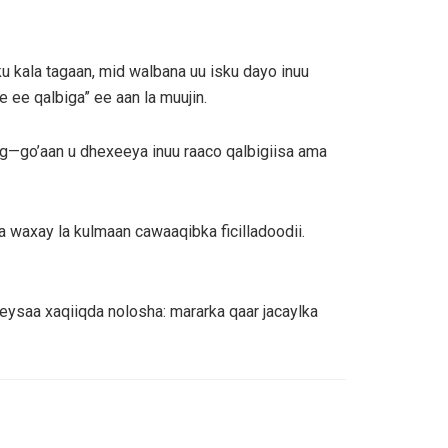
 kala tagaan, mid walbana uu isku dayo inuu
 ee qalbiga” ee aan la muujin.
ag—go’aan u dhexeeya inuu raaco qalbigiisa ama
a waxay la kulmaan cawaaqibka ficilladoodii.
ysaa xaqiiqda nolosha: mararka qaar jacaylka