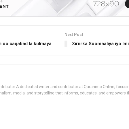
Next Post
 oo caqabad la kulmaya
Xiriirka Soomaaliya iyo I
tributor A dedicated writer and contributor at Qaranimo Online, focusin
nalism, media, and storytelling that informs, educates, and empowers 