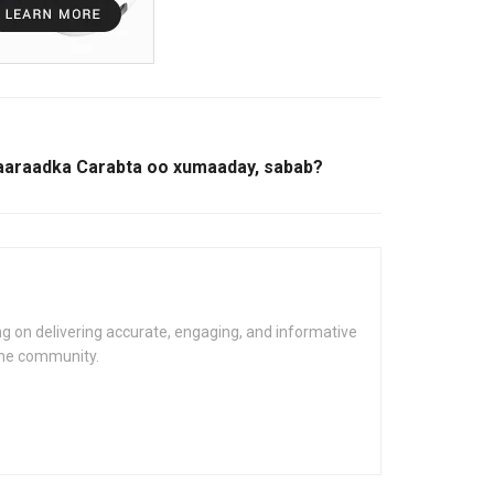
maaraadka Carabta oo xumaaday, sabab?
g on delivering accurate, engaging, and informative
the community.