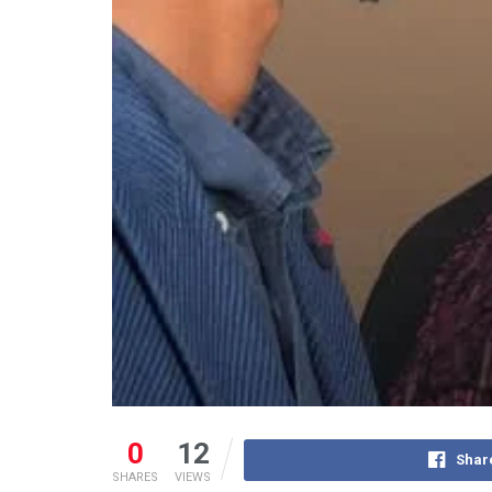
0
12
Shar
SHARES
VIEWS