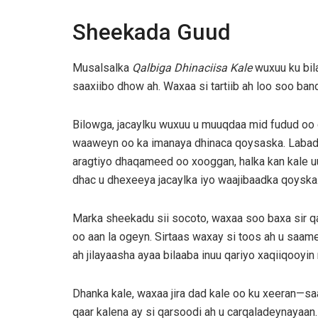
Sheekada Guud
Musalsalka
Qalbiga Dhinaciisa Kale
wuxuu ku bila
saaxiibo dhow ah. Waxaa si tartiib ah loo soo band
Bilowga, jacaylku wuxuu u muuqdaa mid fudud oo
waaweyn oo ka imanaya dhinaca qoysaska. Labad
aragtiyo dhaqameed oo xooggan, halka kan kale uu 
dhac u dhexeeya jacaylka iyo waajibaadka qoyska
Marka sheekadu sii socoto, waxaa soo baxa sir qar
oo aan la ogeyn. Sirtaas waxay si toos ah u saame
ah jilayaasha ayaa bilaaba inuu qariyo xaqiiqooyi
Dhanka kale, waxaa jira dad kale oo ku xeeran—sa
qaar kalena ay si qarsoodi ah u carqaladeynayaa