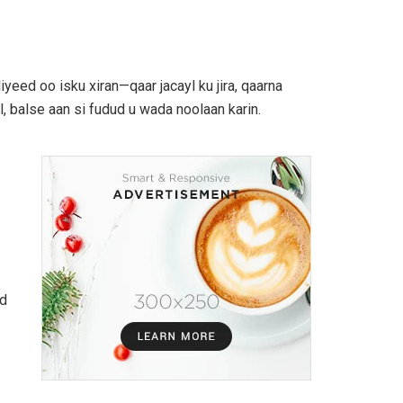
yeed oo isku xiran—qaar jacayl ku jira, qaarna
l, balse aan si fudud u wada noolaan karin.
id