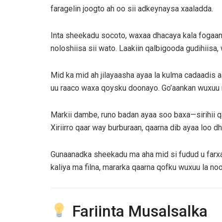
faragelin joogto ah oo sii adkeynaysa xaaladda.
Inta sheekadu socoto, waxaa dhacaya kala fogaan
noloshiisa sii wato. Laakiin qalbigooda gudihiisa
Mid ka mid ah jilayaasha ayaa la kulma cadaadis
uu raaco waxa qoysku doonayo. Go’aankan wuxuu 
Markii dambe, runo badan ayaa soo baxa—sirihii qa
Xiriirro qaar way burburaan, qaarna dib ayaa loo dhi
Gunaanadka sheekadu ma aha mid si fudud u farxa
kaliya ma filna, mararka qaarna qofku wuxuu la no
Fariinta Musalsalka