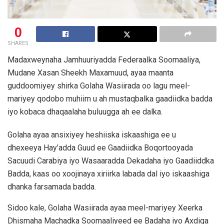
0
SHARES
Madaxweynaha Jamhuuriyadda Federaalka Soomaaliya,
Mudane Xasan Sheekh Maxamuud, ayaa maanta
guddoomiyey shirka Golaha Wasiirada oo lagu meel-
mariyey qodobo muhiim u ah mustaqbalka gaadiidka badda
iyo kobaca dhaqaalaha buluugga ah ee dalka.
Golaha ayaa ansixiyey heshiiska iskaashiga ee u
dhexeeya Hay’adda Guud ee Gaadiidka Boqortooyada
Sacuudi Carabiya iyo Wasaaradda Dekadaha iyo Gaadiiddka
Badda, kaas oo xoojinaya xiriirka labada dal iyo iskaashiga
dhanka farsamada badda.
​Sidoo kale, Golaha Wasiirada ayaa meel-mariyey Xeerka
Dhismaha Machadka Soomaaliyeed ee Badaha iyo Axdiga