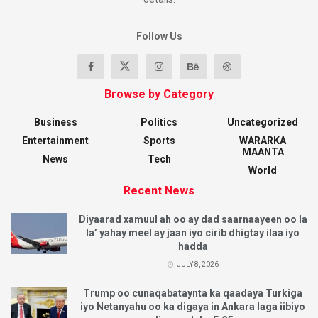
Follow Us
Browse by Category
Business
Politics
Uncategorized
Entertainment
Sports
WARARKA
MAANTA
News
Tech
World
Recent News
Diyaarad xamuul ah oo ay dad saarnaayeen oo la
la’ yahay meel ay jaan iyo cirib dhigtay ilaa iyo
hadda
JULY 8, 2026
Trump oo cunaqabataynta ka qaadaya Turkiga
iyo Netanyahu oo ka digaya in Ankara laga iibiyo