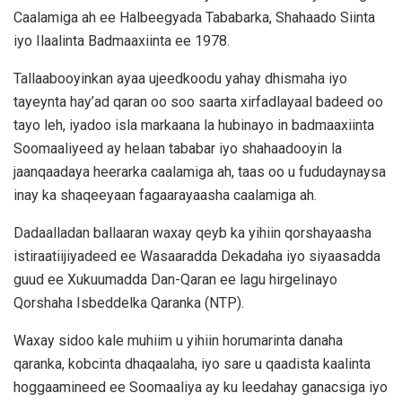
Caalamiga ah ee Halbeegyada Tababarka, Shahaado Siinta
iyo Ilaalinta Badmaaxiinta ee 1978.
Tallaabooyinkan ayaa ujeedkoodu yahay dhismaha iyo
tayeynta hay’ad qaran oo soo saarta xirfadlayaal badeed oo
tayo leh, iyadoo isla markaana la hubinayo in badmaaxiinta
Soomaaliyeed ay helaan tababar iyo shahaadooyin la
jaanqaadaya heerarka caalamiga ah, taas oo u fududaynaysa
inay ka shaqeeyaan fagaarayaasha caalamiga ah.
​Dadaalladan ballaaran waxay qeyb ka yihiin qorshayaasha
istiraatiijiyadeed ee Wasaaradda Dekadaha iyo siyaasadda
guud ee Xukuumadda Dan-Qaran ee lagu hirgelinayo
Qorshaha Isbeddelka Qaranka (NTP).
Waxay sidoo kale muhiim u yihiin horumarinta danaha
qaranka, kobcinta dhaqaalaha, iyo sare u qaadista kaalinta
hoggaamineed ee Soomaaliya ay ku leedahay ganacsiga iyo