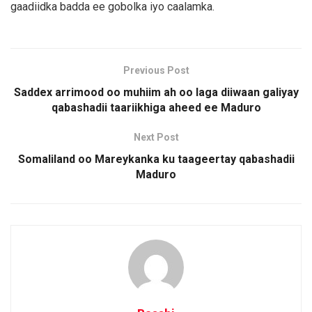
gaadiidka badda ee gobolka iyo caalamka.
Previous Post
Saddex arrimood oo muhiim ah oo laga diiwaan galiyay
qabashadii taariikhiga aheed ee Maduro
Next Post
Somaliland oo Mareykanka ku taageertay qabashadii
Maduro