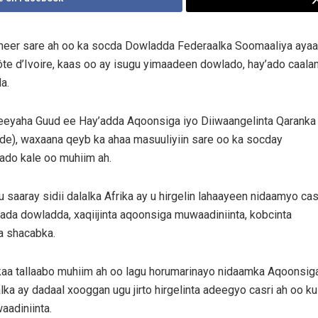
eer sare ah oo ka socda Dowladda Federaalka Soomaaliya ayaa 
te d’Ivoire, kaas oo ay isugu yimaadeen dowlado, hay’ado caala
a.
yaha Guud ee Hay’adda Aqoonsiga iyo Diiwaangelinta Qaranka
de), waxaana qeyb ka ahaa masuuliyiin sare oo ka socday
ado kale oo muhiim ah.
 saaray sidii dalalka Afrika ay u hirgelin lahaayeen nidaamyo cas
ada dowladda, xaqiijinta aqoonsiga muwaadiniinta, kobcinta
ta shacabka.
kaa tallaabo muhiim ah oo lagu horumarinayo nidaamka Aqoonsig
a ay dadaal xooggan ugu jirto hirgelinta adeegyo casri ah oo ku
aadiniinta.