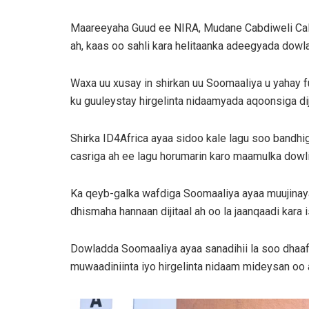
Maareeyaha Guud ee NIRA, Mudane Cabdiweli Cali
ah, kaas oo sahli kara helitaanka adeegyada dowla
Waxa uu xusay in shirkan uu Soomaaliya u yahay f
ku guuleystay hirgelinta nidaamyada aqoonsiga dij
Shirka ID4Africa ayaa sidoo kale lagu soo bandhiga
casriga ah ee lagu horumarin karo maamulka dowli
Ka qeyb-galka wafdiga Soomaaliya ayaa muujinaya
dhismaha hannaan dijitaal ah oo la jaanqaadi kara 
Dowladda Soomaaliya ayaa sanadihii la soo dhaaf
muwaadiniinta iyo hirgelinta nidaam mideysan oo