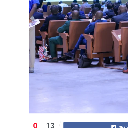
0
13
Shar