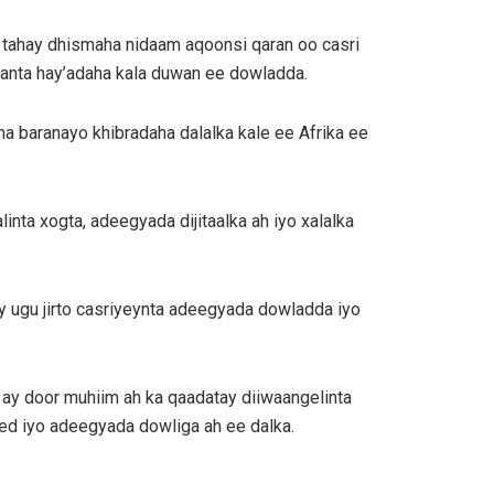
 tahay dhismaha nidaam aqoonsi qaran oo casri
naanta hay’adaha kala duwan ee dowladda.
na baranayo khibradaha dalalka kale ee Afrika ee
inta xogta, adeegyada dijitaalka ah iyo xalalka
 ugu jirto casriyeynta adeegyada dowladda iyo
ay door muhiim ah ka qaadatay diiwaangelinta
ed iyo adeegyada dowliga ah ee dalka.