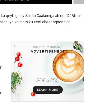
ka qeyb galay Shirka Caalamiga ah ee ID4Africa
mi ah iyo khubaro ku xeel dheer aqoonsiga
ri
a