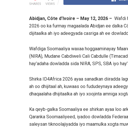
SHARES
VIEWS
Abidjan, Côte d’Ivoire – May 12, 2026 –
Wafdi h
2026 oo ka furmay magaalada Abidjan ee dalka Cô
dijitaalka ah iyo adeegyada casriga ah ee dowladd
Wafdiga Soomaaliya waxaa hoggaaminayay Maaree
(NIRA), Mudane Cabdiweli Cali Cabdulle (Timacad
hay’adaha dowladda sida NIRA, SPS, SBA iyo hay’
Shirka ID4Africa 2026 ayaa sanadkan diiradda lagu
ah oo dhijitaal ah, kuwaas oo fududeynaya adeegy
dhaqaalaha dhijitaalka ah iyo xoojinta amniga xog
Ka qeyb-galka Soomaaliya ee shirkan ayaa loo ar
Qaranka Soomaaliyeed, iyadoo dowladda Federaalk
saleysan tiknoolajiyadda iyo maamulka xogta muw