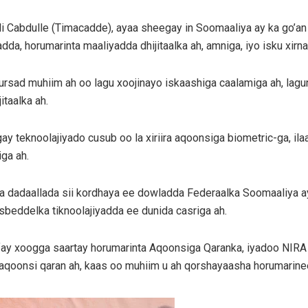
 Cabdulle (Timacadde), ayaa sheegay in Soomaaliya ay ka go’an
dda, horumarinta maaliyadda dhijitaalka ah, amniga, iyo isku xir
ursad muhiim ah oo lagu xoojinayo iskaashiga caalamiga ah, lagu
itaalka ah.
y teknoolajiyado cusub oo la xiriira aqoonsiga biometric-ga, ilaal
ga ah.
 dadaallada sii kordhaya ee dowladda Federaalka Soomaaliya ay
isbeddelka tiknoolajiyadda ee dunida casriga ah.
ay xoogga saartay horumarinta Aqoonsiga Qaranka, iyadoo NIRA 
 aqoonsi qaran ah, kaas oo muhiim u ah qorshayaasha horumarine